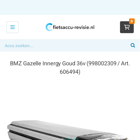
0
BMZ Gazelle Innergy Goud 36v (998002309 / Art.
606494)
€ 39,00
x