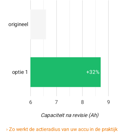
origineel
+32%
optie 1
6
7
8
9
Capaciteit na revisie (Ah)
› Zo werkt de actieradius van uw accu in de praktijk