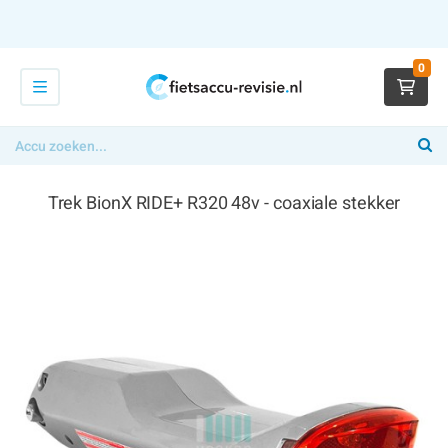
0
Trek BionX RIDE+ R320 48v - coaxiale stekker
€ 374,00
x