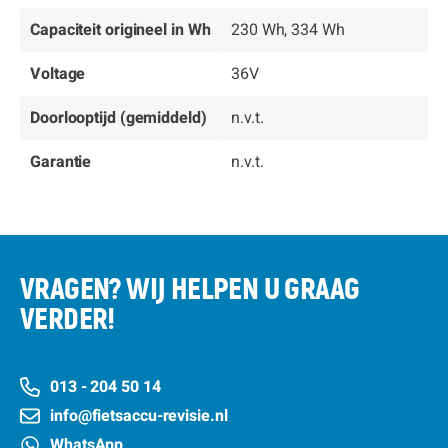
Capaciteit origineel in Wh
230 Wh, 334 Wh
Voltage
36V
Doorlooptijd (gemiddeld)
n.v.t.
Garantie
n.v.t.
VRAGEN? WIJ HELPEN U GRAAG
VERDER!
013 - 204 50 14
info@fietsaccu-revisie.nl
WhatsApp