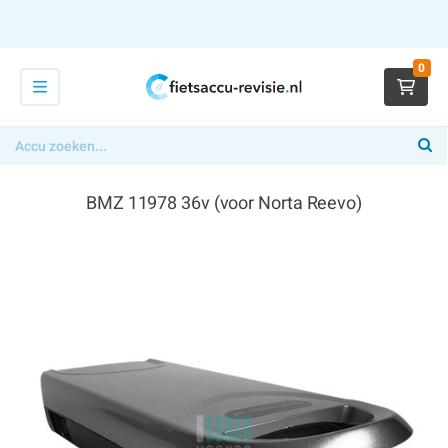
0
BMZ 11978 36v (voor Norta Reevo)
€ 39,00
x