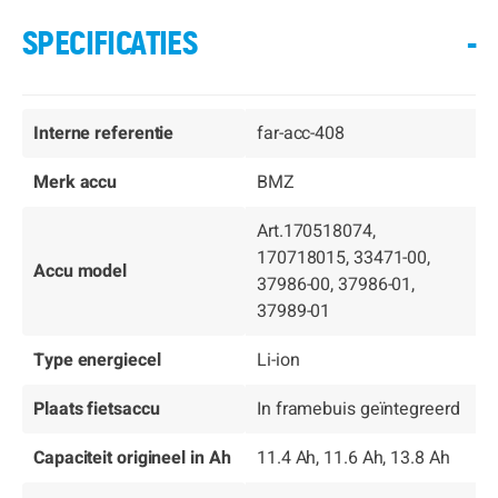
SPECIFICATIES
-
Interne referentie
far-acc-408
Merk accu
BMZ
Art.170518074,
170718015, 33471-00,
Accu model
37986-00, 37986-01,
37989-01
Type energiecel
Li-ion
Plaats fietsaccu
In framebuis geïntegreerd
Capaciteit origineel in Ah
11.4 Ah, 11.6 Ah, 13.8 Ah