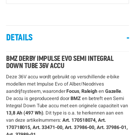
DETAILS
-
BMZ DERBY IMPULSE EVO SEMI INTEGRAL
DOWN TUBE 36V ACCU
Deze 36V accu wordt gebruikt op verschillende e-bike
modellen met Impulse Evo of Alber/Neodrives
aandrijfsysteem, waaronder
Focus
,
Raleigh
en
Gazelle
.
De accu is geproduceerd door
BMZ
en betreft een Semi
Integral Down Tube accu met een originele capaciteit van
13,8 Ah (497 Wh)
. Dit type is o.a. te herkennen aan een
van deze artikelnummers:
Art. 170518074, Art.
170718015, Art. 33471-00, Art. 37986-00, Art. 37986-01,
Art. 37989-01.