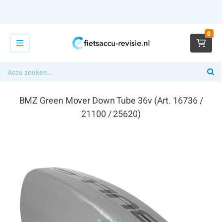
0
BMZ Green Mover Down Tube 36v (Art. 16736 /
21100 / 25620)
€ 394,00
x