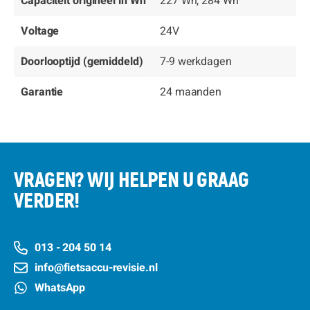
Capaciteit origineel in Wh
227 Wh, 284 Wh
Voltage
24V
Doorlooptijd (gemiddeld)
7-9 werkdagen
Garantie
24 maanden
VRAGEN? WIJ HELPEN U GRAAG
VERDER!
013 - 204 50 14
info@fietsaccu-revisie.nl
WhatsApp