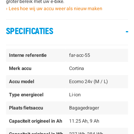
groter bereik met uw e-bike.
› Lees hoe wij uw accu weer als nieuw maken
SPECIFICATIES
-
Interne referentie
far-acc-55
Merk accu
Cortina
Accu model
Ecomo 24v (M / L)
Type energiecel
Li-ion
Plaats fietsaccu
Bagagedrager
Capaciteit origineel in Ah
11.25 Ah, 9 Ah