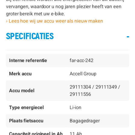
vervangen, waardoor u nog jaren plezier heeft van een
groter bereik met uw e-bike.
› Lees hoe wij uw accu weer als nieuw maken
SPECIFICATIES
-
Interne referentie
far-acc-242
Merk accu
Accell Group
29111304 / 29111349 /
Accu model
29111556
Type energiecel
Li-ion
Plaats fietsaccu
Bagagedrager
Capaciteit origineel in Ah
11 Ah