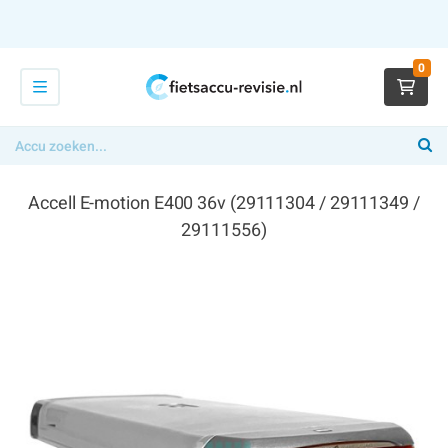
0
Accell E-motion E400 36v (29111304 / 29111349 /
29111556)
€ 329,00
x