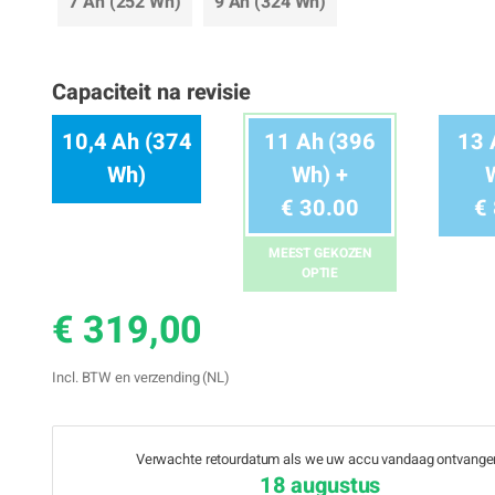
7 Ah (252 Wh)
9 Ah (324 Wh)
Capaciteit na revisie
10,4 Ah (374
11 Ah (396
13 
Wh)
Wh) +
€ 30.00
€
MEEST GEKOZEN
OPTIE
€ 319,00
Incl. BTW en verzending (NL)
Verwachte retourdatum als we uw accu vandaag ontvange
18 augustus