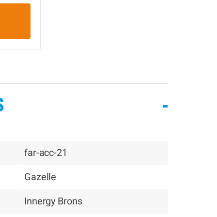
S
-
far-acc-21
Gazelle
Innergy Brons