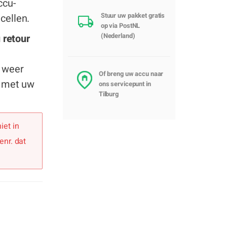
ccu-
Stuur uw pakket gratis
cellen.
op via PostNL
(Nederland)
 retour
u weer
Of breng uw accu naar
n met uw
ons servicepunt in
Tilburg
iet in
enr. dat