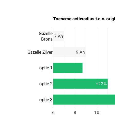
Toename actieradius t.o.v. orig
Gazelle
7 Ah
Brons
Gazelle Zilver
9 Ah
-
optie 1
+22%
optie 2
optie 3
6
8
10