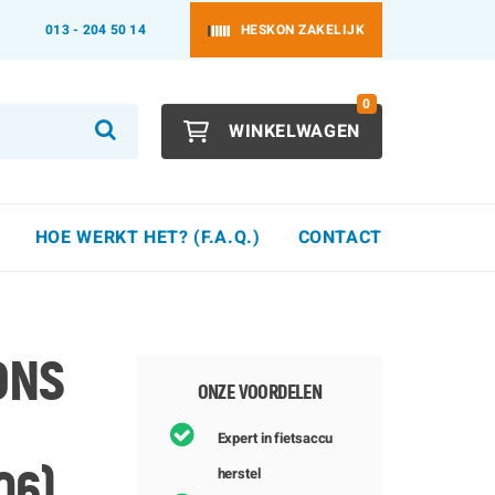
013 - 204 50 14
HESKON ZAKELIJK
0
WINKELWAGEN
HOE WERKT HET? (F.A.Q.)
CONTACT
ONS
ONZE VOORDELEN
Expert in fietsaccu
herstel
06)