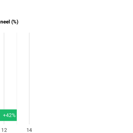
ineel (%)
+42%
12
14