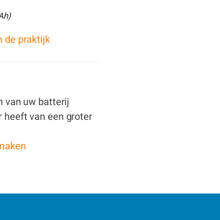
(Ah)
 de praktijk
n van uw batterij
r heeft van een groter
 maken