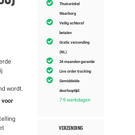
Thuiswinkel
Waarborg
Veilig achteraf
betalen
Gratis verzending
(NL)
eerde
24 maanden garantie
j
Live order tracking
Gemiddelde
nd wordt.
doorlooptijd:
 voor
7-9 werkdagen
elling
et
VERZENDING