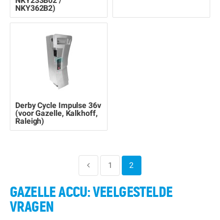
NKY233B02 /
NKY362B2)
Derby Cycle Impulse 36v
(voor Gazelle, Kalkhoff,
Raleigh)
1
2
GAZELLE ACCU: VEELGESTELDE
VRAGEN