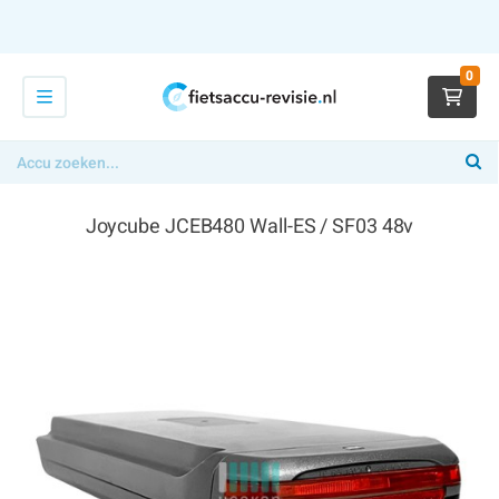
0
Joycube JCEB480 Wall-ES / SF03 48v
€ 394,00
x