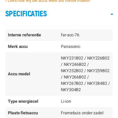
› Lees hoe wij uw accu weer als nieuw maken
SPECIFICATIES
-
Interne referentie
far-acc-76
Merk accu
Panasonic
NKY231B02 / NKY226B02
/ NKY246B02 /
NKY252B02 / NKY259B02
Accu model
/ NKY266B02 /
NKY267B02 / NKY284B2 /
NKY304B2
Type energiecel
Li-ion
Plaats fietsaccu
Framebuis onder zadel