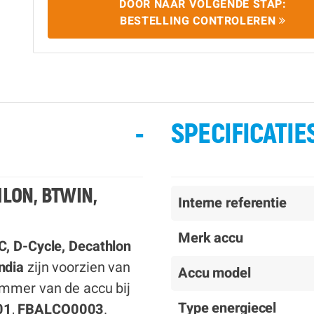
DOOR NAAR VOLGENDE STAP:
BESTELLING CONTROLEREN
-
SPECIFICATIE
HLON, BTWIN,
Interne referentie
Merk accu
, D-Cycle, Decathlon
ndia
zijn voorzien van
Accu model
ummer van de accu bij
Type energiecel
01
,
FBALCO0003
.