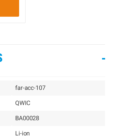
S
-
far-acc-107
QWIC
BA00028
Li-ion