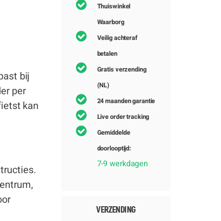
Thuiswinkel
Waarborg
Veilig achteraf
betalen
Gratis verzending
past bij
(NL)
der per
24 maanden garantie
ietst kan
Live order tracking
Gemiddelde
doorlooptijd:
7-9 werkdagen
tructies.
centrum,
oor
VERZENDING