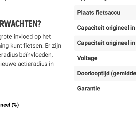
Plaats fietsaccu
VERWACHTEN?
Capaciteit origineel i
rote invloed op het
Capaciteit origineel i
ng kunt fietsen. Er zijn
eradius beïnvloeden,
Voltage
ieuwe actieradius in
Doorlooptijd (gemidde
Garantie
ineel (%)