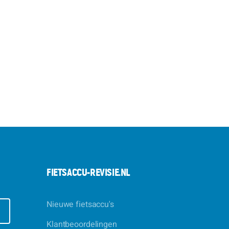
FIETSACCU-REVISIE.NL
Nieuwe fietsaccu's
E
Klantbeoordelingen