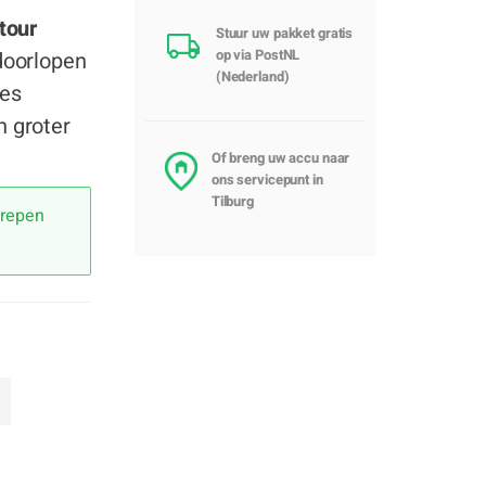
etour
Stuur uw pakket gratis
op via PostNL
 doorlopen
(Nederland)
res
n groter
Of breng uw accu naar
ons servicepunt in
Tilburg
grepen
)