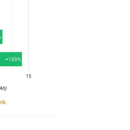
%
+133%
15
(Ah)
eik