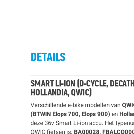
DETAILS
SMART LI-ION (D-CYCLE, DECAT
HOLLANDIA, QWIC)
Verschillende e-bike modellen van
QWIC
(BTWIN Elops 700, Elops 900)
en
Holla
deze 36v Smart Li-ion accu. Het typen
QWIC fietsen is:
BA00028
,
FBALCO00