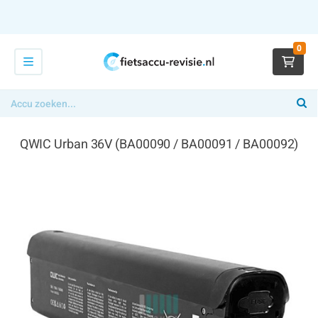
0
QWIC Urban 36V (BA00090 / BA00091 / BA00092)
€ 349,00
x