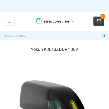
0
Yoku YK3613ZDDR4 36V
€ 394,00
x