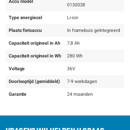
Accu model
0130028
Type energiecel
Li-ion
Plaats fietsaccu
In framebuis geïntegreerd
Capaciteit origineel in Ah
7,8 Ah
Capaciteit origineel in Wh
280 Wh
Voltage
36V
Doorlooptijd (gemiddeld)
7-9 werkdagen
Garantie
24 maanden