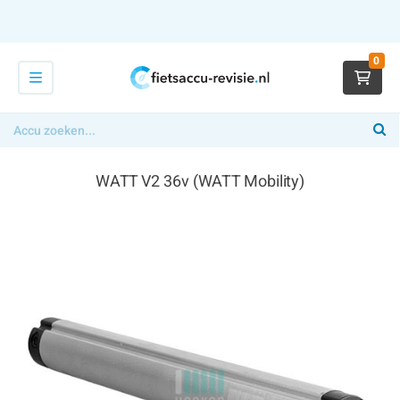
0
WATT V2 36v (WATT Mobility)
€ 294,00
x