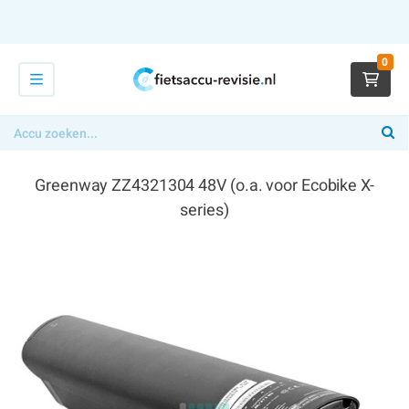
0
Greenway ZZ4321304 48V (o.a. voor Ecobike X-
series)
€ 394,00
x