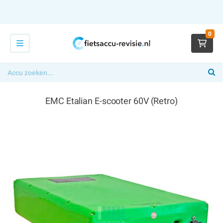
0
EMC Etalian E-scooter 60V (Retro)
€ 619,00
x