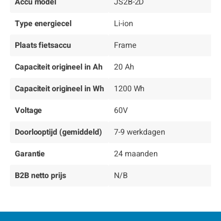
Accu model
JS2B-2D
Type energiecel
Li-ion
Plaats fietsaccu
Frame
Capaciteit origineel in Ah
20 Ah
Capaciteit origineel in Wh
1200 Wh
Voltage
60V
Doorlooptijd (gemiddeld)
7-9 werkdagen
Garantie
24 maanden
B2B netto prijs
N/B