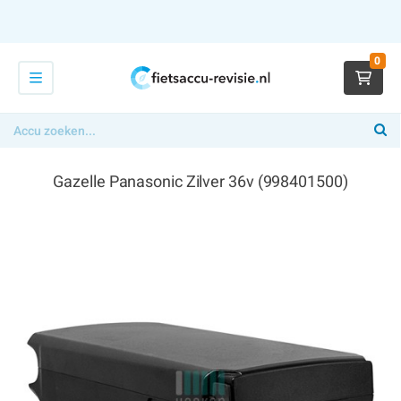
0
Gazelle Panasonic Zilver 36v (998401500)
€ 349,00
x