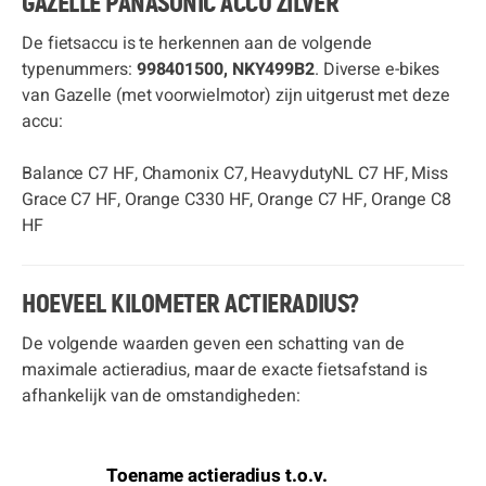
GAZELLE PANASONIC ACCU ZILVER
De fietsaccu is te herkennen aan de volgende
typenummers:
998401500, NKY499B2
. Diverse e-bikes
van Gazelle (met voorwielmotor) zijn uitgerust met deze
accu:
Balance C7 HF, Chamonix C7, HeavydutyNL C7 HF, Miss
Grace C7 HF, Orange C330 HF, Orange C7 HF, Orange C8
HF
HOEVEEL KILOMETER ACTIERADIUS?
De volgende waarden geven een schatting van de
maximale actieradius, maar de exacte fietsafstand is
afhankelijk van de omstandigheden:
Toename actieradius t.o.v.