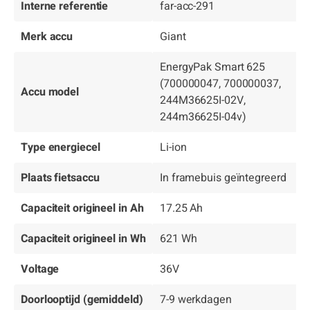
Interne referentie
far-acc-291
Merk accu
Giant
EnergyPak Smart 625
(700000047, 700000037,
Accu model
244M36625I-02V,
244m36625I-04v)
Type energiecel
Li-ion
Plaats fietsaccu
In framebuis geïntegreerd
Capaciteit origineel in Ah
17.25 Ah
Capaciteit origineel in Wh
621 Wh
Voltage
36V
Doorlooptijd (gemiddeld)
7-9 werkdagen