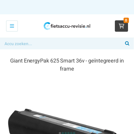
0
Giant EnergyPak 625 Smart 36v - geïntegreerd in
frame
€ 439,00
x