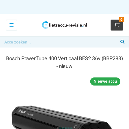
0
Bosch PowerTube 400 Verticaal BES2 36v (BBP283)
- nieuw
€ 359,00
Nieuwe accu
x