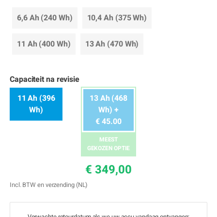
6,6 Ah (240 Wh)
10,4 Ah (375 Wh)
11 Ah (400 Wh)
13 Ah (470 Wh)
Capaciteit na revisie
11 Ah (396
13 Ah (468
Wh)
Wh) +
€ 45.00
MEEST
GEKOZEN OPTIE
€ 349,00
Incl. BTW en verzending (NL)
Verwachte retourdatum als we uw accu vandaag ontvangen: