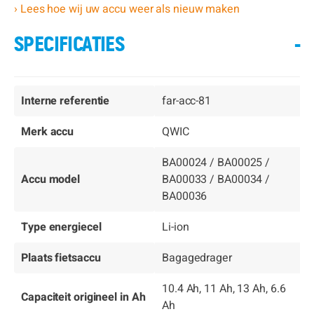
› Lees hoe wij uw accu weer als nieuw maken
SPECIFICATIES
-
Interne referentie
far-acc-81
Merk accu
QWIC
BA00024 / BA00025 /
Accu model
BA00033 / BA00034 /
BA00036
Type energiecel
Li-ion
Plaats fietsaccu
Bagagedrager
10.4 Ah, 11 Ah, 13 Ah, 6.6
Capaciteit origineel in Ah
Ah