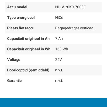
Accu model
Ni-Cd 20KR-7000F
Type energiecel
NiCd
Plaats fietsaccu
Bagagedrager verticaal
Capaciteit origineel in Ah
7 Ah
Capaciteit origineel in Wh
168 Wh
Voltage
24V
Doorlooptijd (gemiddeld)
n.v.t.
Garantie
n.v.t.