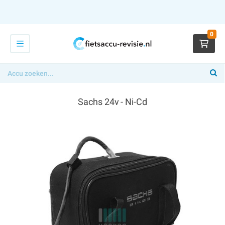
0
Sachs 24v - Ni-Cd
€ 254,00
x