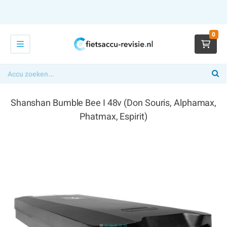
0
Shanshan Bumble Bee I 48v (Don Souris, Alphamax,
Phatmax, Espirit)
€ 459,00
x