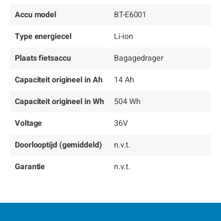
Accu model
BT-E6001
Type energiecel
Li-ion
Plaats fietsaccu
Bagagedrager
Capaciteit origineel in Ah
14 Ah
Capaciteit origineel in Wh
504 Wh
Voltage
36V
Doorlooptijd (gemiddeld)
n.v.t.
Garantie
n.v.t.