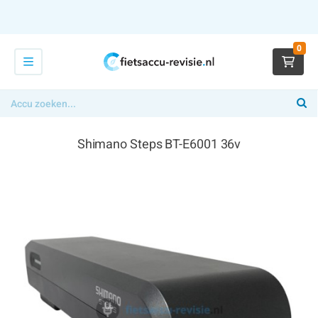
0
Shimano Steps BT-E6001 36v
€ 354,00
x