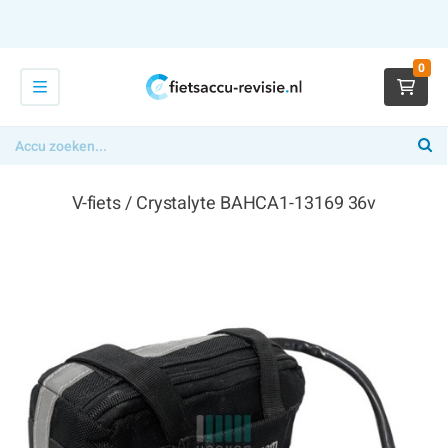
0
V-fiets / Crystalyte BAHCA1-13169 36v
€ 339,00
x