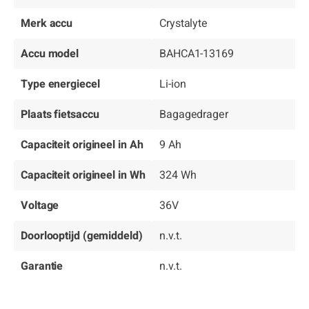
Merk accu
Crystalyte
Accu model
BAHCA1-13169
Type energiecel
Li-ion
Plaats fietsaccu
Bagagedrager
Capaciteit origineel in Ah
9 Ah
Capaciteit origineel in Wh
324 Wh
Voltage
36V
Doorlooptijd (gemiddeld)
n.v.t.
Garantie
n.v.t.