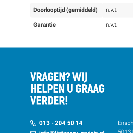
Doorlooptijd (gemiddeld)
n.v.t.
Garantie
n.v.t.
VRAGEN? WIJ
HELPEN U GRAAG
VERDER!
013 - 204 50 14
Ensch
5013 