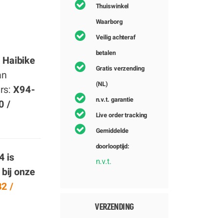
Thuiswinkel
Waarborg
Veilig achteraf
betalen
 Haibike
Gratis verzending
an
(NL)
rs:
X94-
n.v.t. garantie
 /
Live order tracking
Gemiddelde
doorlooptijd:
 is
n.v.t.
 bij onze
2 /
VERZENDING