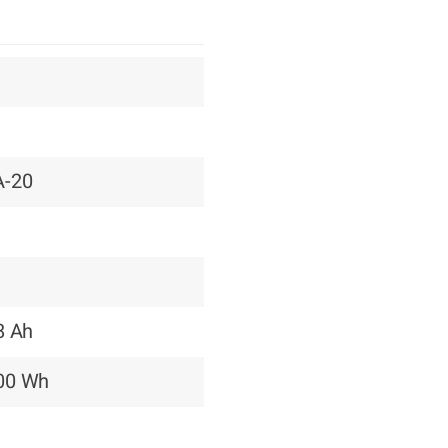
A-20
8 Ah
00 Wh